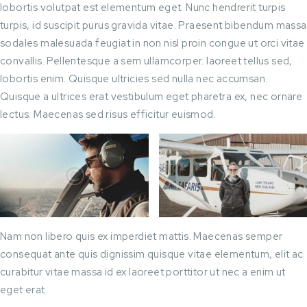
lobortis volutpat est elementum eget. Nunc hendrerit turpis
turpis, id suscipit purus gravida vitae. Praesent bibendum massa
sodales malesuada feugiat in non nisl proin congue ut orci vitae
convallis. Pellentesque a sem ullamcorper. laoreet tellus sed,
lobortis enim. Quisque ultricies sed nulla nec accumsan.
Quisque a ultrices erat vestibulum eget pharetra ex, nec ornare
lectus. Maecenas sed risus efficitur euismod.
Nam non libero quis ex imperdiet mattis. Maecenas semper
consequat ante quis dignissim quisque vitae elementum, elit ac
curabitur vitae massa id ex laoreet porttitor ut nec a enim ut
eget erat.