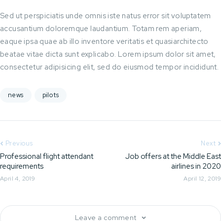
Sed ut perspiciatis unde omnis iste natus error sit voluptatem
accusantium doloremque laudantium. Totam rem aperiam,
eaque ipsa quae ab illo inventore veritatis et quasiarchitecto
beatae vitae dicta sunt explicabo. Lorem ipsum dolor sit amet,
consectetur adipisicing elit, sed do eiusmod tempor incididunt.
news
pilots
Previous
Next
Professional flight attendant
Job offers at the Middle East
requirements
airlines in 2020
April 4, 2019
April 12, 2019
Leave a comment