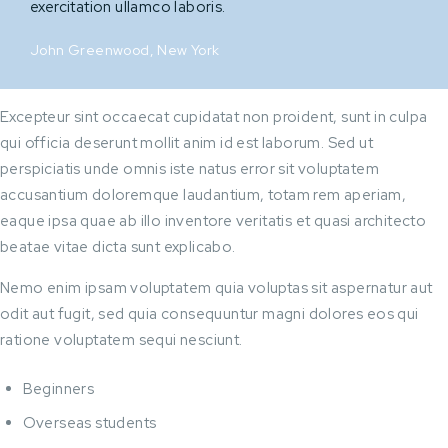
exercitation ullamco laboris.
John Greenwood, New York
Excepteur sint occaecat cupidatat non proident, sunt in culpa
qui officia deserunt mollit anim id est laborum. Sed ut
perspiciatis unde omnis iste natus error sit voluptatem
accusantium doloremque laudantium, totam rem aperiam,
eaque ipsa quae ab illo inventore veritatis et quasi architecto
beatae vitae dicta sunt explicabo.
Nemo enim ipsam voluptatem quia voluptas sit aspernatur aut
odit aut fugit, sed quia consequuntur magni dolores eos qui
ratione voluptatem sequi nesciunt.
Beginners
Overseas students