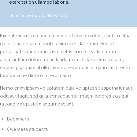
exercitation ullamco laboris.
John Greenwood, New York
Excepteur sint occaecat cupidatat non proident, sunt in culpa
qui officia deserunt mollit anim id est laborum. Sed ut
perspiciatis unde omnis iste natus error sit voluptatem
accusantium doloremque laudantium, totam rem aperiam,
eaque ipsa quae ab illo inventore veritatis et quasi architecto
beatae vitae dicta sunt explicabo.
Nemo enim ipsam voluptatem quia voluptas sit aspernatur aut
odit aut fugit, sed quia consequuntur magni dolores eos qui
ratione voluptatem sequi nesciunt.
Beginners
Overseas students