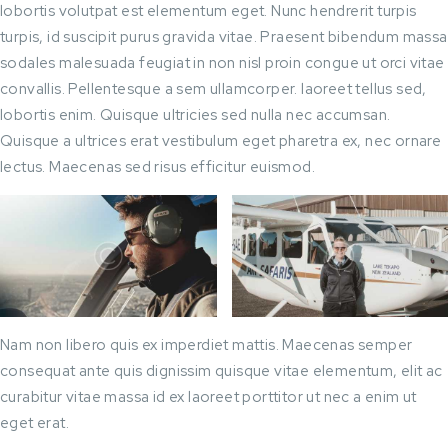
lobortis volutpat est elementum eget. Nunc hendrerit turpis
turpis, id suscipit purus gravida vitae. Praesent bibendum massa
sodales malesuada feugiat in non nisl proin congue ut orci vitae
convallis. Pellentesque a sem ullamcorper. laoreet tellus sed,
lobortis enim. Quisque ultricies sed nulla nec accumsan.
Quisque a ultrices erat vestibulum eget pharetra ex, nec ornare
lectus. Maecenas sed risus efficitur euismod.
Nam non libero quis ex imperdiet mattis. Maecenas semper
consequat ante quis dignissim quisque vitae elementum, elit ac
curabitur vitae massa id ex laoreet porttitor ut nec a enim ut
eget erat.