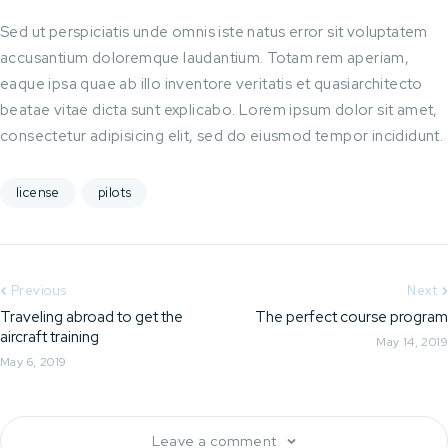
Sed ut perspiciatis unde omnis iste natus error sit voluptatem
accusantium doloremque laudantium. Totam rem aperiam,
eaque ipsa quae ab illo inventore veritatis et quasiarchitecto
beatae vitae dicta sunt explicabo. Lorem ipsum dolor sit amet,
consectetur adipisicing elit, sed do eiusmod tempor incididunt.
license
pilots
Previous
Next
Traveling abroad to get the
The perfect course program
aircraft training
May 14, 2019
May 6, 2019
Leave a comment