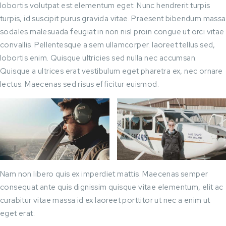
lobortis volutpat est elementum eget. Nunc hendrerit turpis
turpis, id suscipit purus gravida vitae. Praesent bibendum massa
sodales malesuada feugiat in non nisl proin congue ut orci vitae
convallis. Pellentesque a sem ullamcorper. laoreet tellus sed,
lobortis enim. Quisque ultricies sed nulla nec accumsan.
Quisque a ultrices erat vestibulum eget pharetra ex, nec ornare
lectus. Maecenas sed risus efficitur euismod.
Nam non libero quis ex imperdiet mattis. Maecenas semper
consequat ante quis dignissim quisque vitae elementum, elit ac
curabitur vitae massa id ex laoreet porttitor ut nec a enim ut
eget erat.