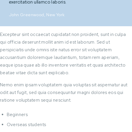
exercitation ullamco laboris.
John Greenwood, New York
Excepteur sint occaecat cupidatat non proident, sunt in culpa
qui officia deserunt mollit anim id est laborum. Sed ut
perspiciatis unde omnis iste natus error sit voluptatem
accusantium doloremque laudantium, totam rem aperiam,
eaque ipsa quae ab illo inventore veritatis et quasi architecto
beatae vitae dicta sunt explicabo.
Nemo enim ipsam voluptatem quia voluptas sit aspernatur aut
odit aut fugit, sed quia consequuntur magni dolores eos qui
ratione voluptatem sequi nesciunt.
Beginners
Overseas students